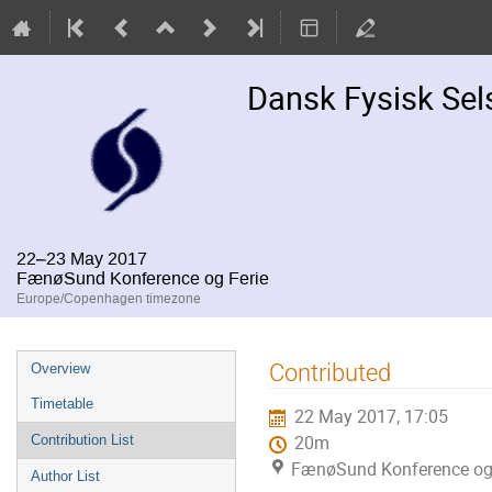
Dansk Fysisk Se
22–23 May 2017
FænøSund Konference og Ferie
Europe/Copenhagen timezone
Event
Contributed
Overview
menu
Timetable
22 May 2017, 17:05
Contribution List
20m
FænøSund Konference og 
Author List